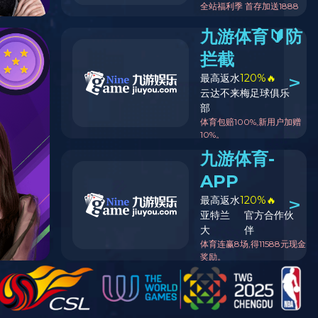
M1级电梯配重砝码
0公斤砝码出售-M1级电梯配重砝码
017-10-10
：
斤砝码出售-M1级电梯配重砝码可有一个调整腔，所有调整腔的
超过砝码总体积的1/10。腔体应密封、防水、防尘。调整腔可
的塞子或提钮密封。