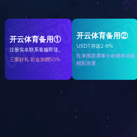
XK3190-DS8仪表使用方法
怎么调整150吨电子地磅重量？
百鹰无线打印吊秤标定方法
详细
称猪用哪种电子地磅合适？
塘沽2
防止电子地磅作弊的技巧
铸铁砝码规
500
无线触摸便携式称重仪与无线按键式汽车称重仪区别
20公
带螺纹
无线便携式称重仪如何安装
铸铁砝
： ： 
无线便携式称重仪校准方法及注意事项
便携式地
乐动网
塘沽2