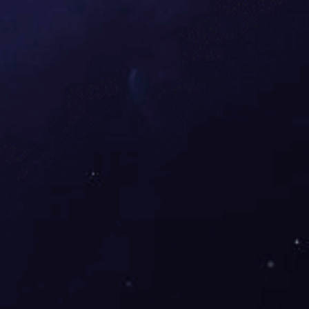
电话
在线留言
微信扫一扫