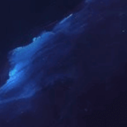
在正常使用情况下，材料的硬度和强度应能承受家在的
叉车搬运的搬运沟槽。砝码的边和角应修圆，表面不应
或涂层。铸铁砝码的保养技巧：放置砝码的库房应洁净
盖、定期观察记录。
000KG,可用于机械、冶金等多个行业中，它的主要特
QQ咨询
呢，让我们来了解下。
普通铸铁成份中融入了多种合金元素而生成，其好处是
QQ咨询
料在生产过程经过热处理方式的加工，使制成的砝码产
，并不易因磕碰而造成砝码的变形，这也是铸铁砝码精
QQ咨询