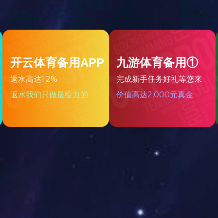
在
介绍
0公斤砝码出售-M1级电梯配重砝码
格：1kg、2kg、5kg、10kg、20kg、25kg、50kg、100kg、200kg
0kg（其他规格尺寸可定做，价格实惠，洽谈。）
斤平板型铸铁砝码具有调整腔，所有调整腔的总体积不应超过砝码总
的塞子或提钮密封
码：或 ：黄
：
磅厂家http://www.tjmuheng。。ｃｏｍ 一站式轻松购物
页版为您提供一站式购物，订购！
0公斤砝码出售-M1级电梯配重砝码