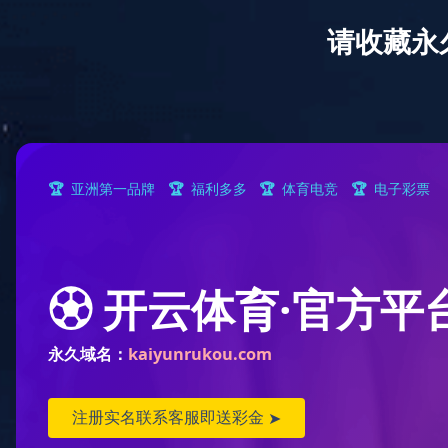
您好，欢迎进入乐动网页版网站！