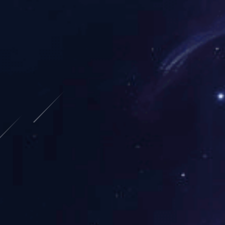
砝码材
砝码应
冲击。
砝码形
矩形设
有锐边
表面情
为了提
干燥
保证一
铸铁砝
铸铁砝
点是耐
铸铁砝
在保证
品耐磨
度高的