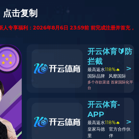
18722135253
全国服务热线：
态
技术文章
资料下载
在线留言
乐动(中国)一
站式服务平
台