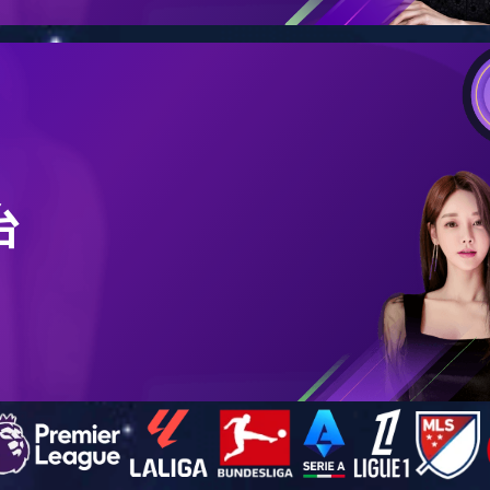
的位置：
首页
>
产品中心
>
铸铁砝码
>
电梯砝码
> 塘沽20公斤砝码出售-
塘沽2
更新时间： 2
产品型号
简单描述
塘沽20公
总体积不应
用带螺纹