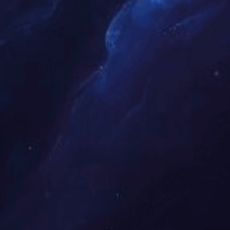
产品：
您的单位：
您的姓名：
联系电话：
常用邮箱：
省份：
详细地址：