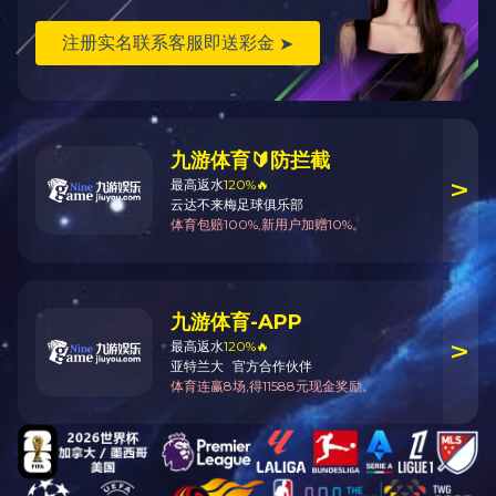
医用电子秤
6挂起砝
7按“
牲畜秤（畜牧秤）
百鹰无
BY9800-
QQ咨询
电子吊秤
1 press 
2 Press 
电子叉车秤
3 enter 
QQ咨询
4 Press 
电子台秤
5 when e
6 hang u
QQ咨询
标签打印电子秤
"confir
7 press 
液化气充装秤
百鹰无
电话
防爆电子秤
上一篇
铸铁砝码
在线留言
下一篇