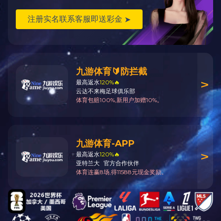
医用电子秤
注:如果
地磅四
牲畜秤（畜牧秤）
操作步骤
1.开机
QQ咨询
电子吊秤
按，提示
2.设定
电子叉车秤
按，An
QQ咨询
3.设置
电子台秤
出现00
4.确认-
QQ咨询
标签打印电子秤
按输入n
5.确认
液化气充装秤
完成角差
电话
防爆电子秤
上一篇
铸铁砝码
在线留言
下一篇