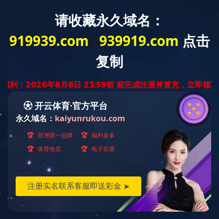
您好，欢迎进入乐动网页版网站！