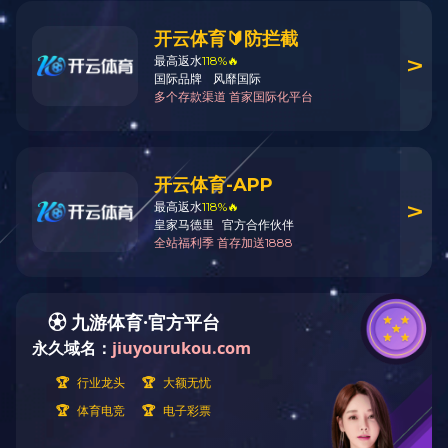
产品搜索
您现在
PRODUCT SEARCH
产品分类
PRODUCT CLASSIFICATION
100吨
便携式称重仪
1、打
解决方
电子地磅
定。
解决方
便携式汽车称重仪
2、正
电子汽车衡
解决方
注意：
小地磅（平台秤）
3、当
解决方