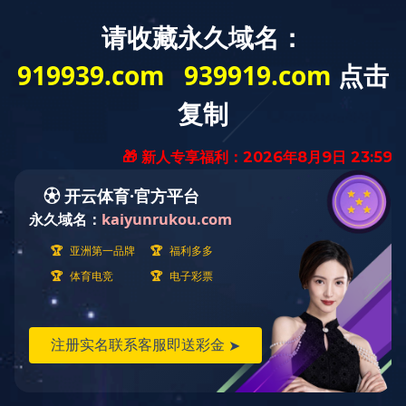
您好，欢迎进入乐动网页版网站！