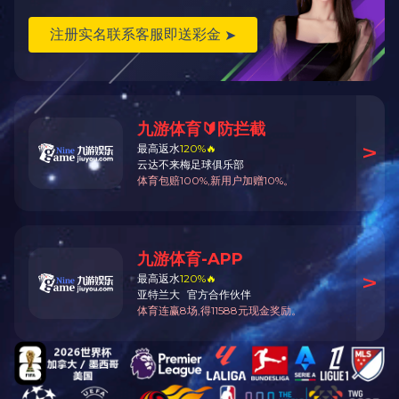
医用电子秤
牲畜秤（畜牧秤）
电子吊秤
电子叉车秤
电子台秤
标签打印电子秤
QQ咨询
液化气充装秤
防爆电子秤
QQ咨询
铸铁砝码
QQ咨询