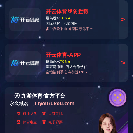
产品搜索
您现在
PRODUCT SEARCH
产品分类
PRODUCT CLASSIFICATION
百鹰B
便携式称重仪
上海百鹰
信息提
电子地磅
便携式汽车称重仪
电子汽车衡
小地磅（平台秤）